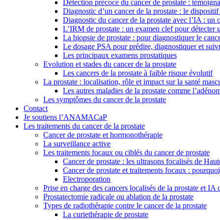
Détection précoce du cancer de prostate : témoign
Diagnostic d’un cancer de la prostate : le dispositi
Diagnostic du cancer de la prostate avec l’IA : un 
L’IRM de prostate : un examen clef pour détecter 
La biopsie de prostate : pour diagnostiquer le cance
Le dosage PSA pour prédire, diagnostiquer et suivr
Les principaux examens prostatiques
Evolution et stades du cancer de la prostate
Les cancers de la prostate à faible risque évolutif
La prostate : localisation, rôle et impact sur la santé masc
Les autres maladies de la prostate comme l’adéno
Les symptômes du cancer de la prostate
Contact
Je soutiens l’ANAMACaP
Les traitements du cancer de la prostate
Cancer de prostate et hormonothérapie
La surveillance active
Les traitements focaux ou ciblés du cancer de prostate
Cancer de prostate : les ultrasons focalisés de Hau
Cancer de prostate et traitements focaux : pourquo
Electroporation
Prise en charge des cancers localisés de la prostate et IA
Prostatectomie radicale ou ablation de la prostate
Types de radiothérapie contre le cancer de la prostate
La curiethérapie de prostate