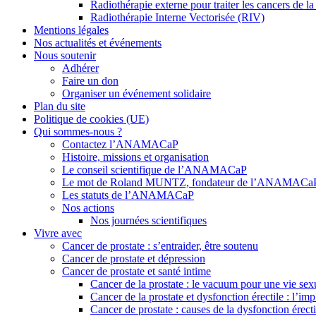
Radiothérapie externe pour traiter les cancers de la
Radiothérapie Interne Vectorisée (RIV)
Mentions légales
Nos actualités et événements
Nous soutenir
Adhérer
Faire un don
Organiser un événement solidaire
Plan du site
Politique de cookies (UE)
Qui sommes-nous ?
Contactez l’ANAMACaP
Histoire, missions et organisation
Le conseil scientifique de l’ANAMACaP
Le mot de Roland MUNTZ, fondateur de l’ANAMACa
Les statuts de l’ANAMACaP
Nos actions
Nos journées scientifiques
Vivre avec
Cancer de prostate : s’entraider, être soutenu
Cancer de prostate et dépression
Cancer de prostate et santé intime
Cancer de la prostate : le vacuum pour une vie sex
Cancer de la prostate et dysfonction érectile : l’im
Cancer de prostate : causes de la dysfonction érecti