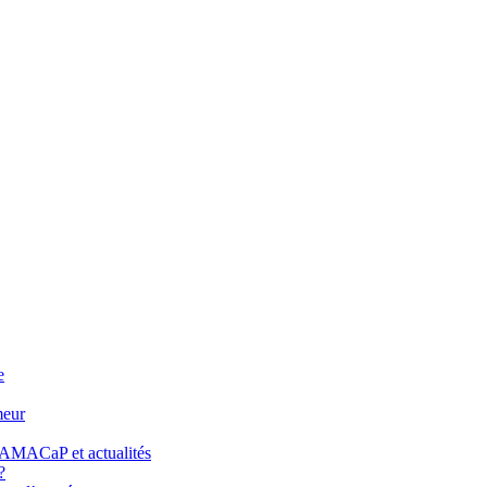
e
meur
ANAMACaP et actualités
?