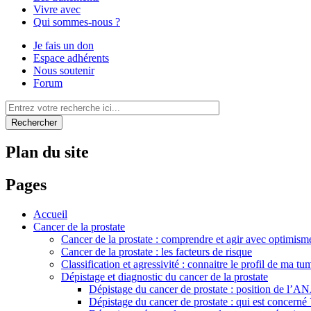
Vivre avec
Qui sommes-nous ?
Je fais un don
Espace adhérents
Nous soutenir
Forum
Rechercher
Plan du site
Pages
Accueil
Cancer de la prostate
Cancer de la prostate : comprendre et agir avec optimism
Cancer de la prostate : les facteurs de risque
Classification et agressivité : connaitre le profil de ma tu
Dépistage et diagnostic du cancer de la prostate
Dépistage du cancer de prostate : position de l’
Dépistage du cancer de prostate : qui est concerné 