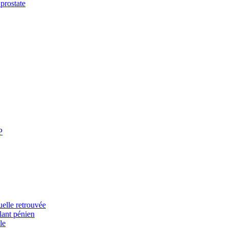
 prostate
P
uelle retrouvée
plant pénien
le