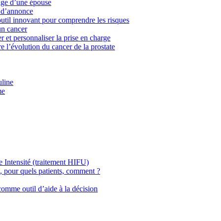
age d’une épouse
f d’annonce
outil innovant pour comprendre les risques
un cancer
r et personnaliser la prise en charge
e l’évolution du cancer de la prostate
uline
me
te Intensité (traitement HIFU)
i, pour quels patients, comment ?
 comme outil d’aide à la décision