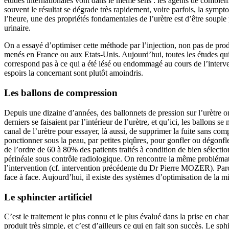
études internationales vont dans le même sens : les agents de comblem
souvent le résultat se dégrade très rapidement, voire parfois, la sympt
l’heure, une des propriétés fondamentales de l’urètre est d’être soupl
urinaire.
On a essayé d’optimiser cette méthode par l’injection, non pas de produi
menés en France ou aux Etats-Unis. Aujourd’hui, toutes les études qui
correspond pas à ce qui a été lésé ou endommagé au cours de l’intervent
espoirs la concernant sont plutôt amoindris.
Les ballons de compression
Depuis une dizaine d’années, des ballonnets de pression sur l’urètre 
derniers se faisaient par l’intérieur de l’urètre, et qu’ici, les ballons s
canal de l’urètre pour essayer, là aussi, de supprimer la fuite sans co
ponctionner sous la peau, par petites piqûres, pour gonfler ou dégonfler
de l’ordre de 60 à 80% des patients traités à condition de bien sélectio
périnéale sous contrôle radiologique. On rencontre la même problémat
l’intervention (cf. intervention précédente du Dr Pierre MOZER). Parce 
face à face. Aujourd’hui, il existe des systèmes d’optimisation de la m
Le sphincter artificiel
C’est le traitement le plus connu et le plus évalué dans la prise en ch
produit très simple, et c’est d’ailleurs ce qui en fait son succès. Le sp