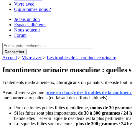
Vivre avec
Qui sommes-nous ?
Je fais un don
Espace adhérents
Nous soutenir
Forum
Rechercher
Accueil
>
Vivre avec
>
Les troubles de la continence urinaire
Incontinence urinaire masculine : quelles s
Traitements médicamenteux, chirurgicaux ou palliatifs, il existe tout un
Avant d’envisager une
prise en charge des troubles de la continenc
une journée aux patients (en faisant des efforts habituels) :
Pour de toutes petites fuites quotidienne,
moins de 30 grammes
Si les fuites sont plus importantes,
de 30 à 300 grammes / 24 
bandelettes – et voir laquelle des deux est la plus pertinente, m
Lorsque les fuites sont majeures,
plus de 300 grammes / 24 he