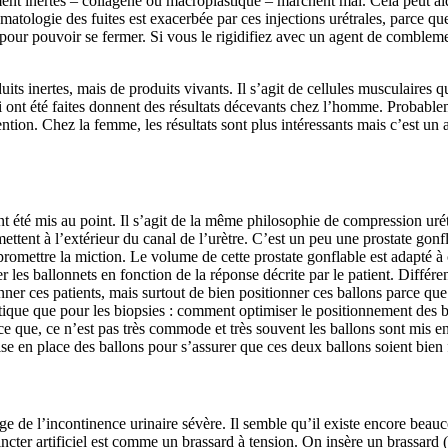
ent inertes – collagène ou macroplastique – marchent mal. Cela peut aid
omatologie des fuites est exacerbée par ces injections urétrales, parce q
e pour pouvoir se fermer. Si vous le rigidifiez avec un agent de comblem
ts inertes, mais de produits vivants. Il s’agit de cellules musculaires q
 ont été faites donnent des résultats décevants chez l’homme. Probable
ion. Chez la femme, les résultats sont plus intéressants mais c’est un a
ont été mis au point. Il s’agit de la même philosophie de compression ur
e mettent à l’extérieur du canal de l’urètre. C’est un peu une prostate gonfl
mpromettre la miction. Le volume de cette prostate gonflable est adapté à
 les ballonnets en fonction de la réponse décrite par le patient. Différe
nner ces patients, mais surtout de bien positionner ces ballons parce que
ique que pour les biopsies : comment optimiser le positionnement des ba
que, ce n’est pas très commode et très souvent les ballons sont mis en d
ise en place des ballons pour s’assurer que ces deux ballons soient bien 
arge de l’incontinence urinaire sévère. Il semble qu’il existe encore bea
hincter artificiel est comme un brassard à tension. On insère un brassard 