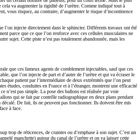
er un certain nombre de patients, pour un court terme. Mais le plus
ue cela va augmenter la rigidité de l’urètre. Comme indiqué tout à
ent, vous risquez, au contraire, d’augmenter le risque d’incontinence
ue l’on injecte directement dans le sphincter. Différents travaux ont été
ment parce que ce que l’on renforce avec ces cellules musculaires ne
utre sujet. Cette piste n’est pas totalement abandonnée, mais les
étrale que ces fameux agents de comblement injectables, sauf que ces
able, que l’on injecte de part et d’autre de l’urètre et qui va écraser le
 chaque patient par l’intermédiaire de deux extrémités que l’on peut
ntes études, conduites en France et à l’étranger, montrent une efficacité
 ce n’est pas simple. La pose des ballons est réalisée par voie
llons qui se fait par contrôle radiographique en deux plans pendant
écalé. De fait, ils ne peuvent pas fonctionner. Ils doivent être mis
face à face.
ucoup trop de réticences, de craintes ou d’emphase à son sujet. C’est un
(appelé manchette) autour du canal de l’urètre et on va laisser cette