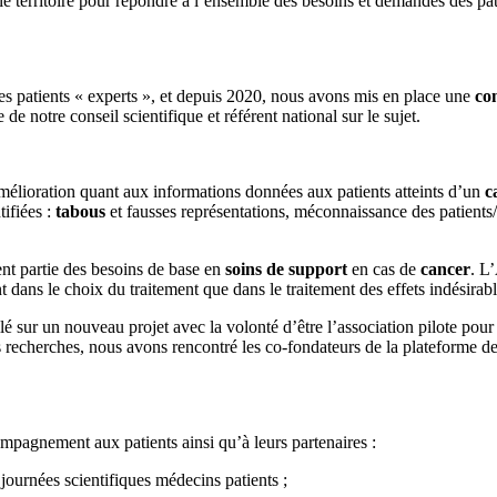
le territoire pour répondre à l’ensemble des besoins et demandes des pat
es patients « experts », et depuis 2020, nous avons mis en place une
co
 notre conseil scientifique et référent national sur le sujet.
mélioration quant aux informations données aux patients atteints d’un
c
ifiées :
tabous
et fausses représentations, méconnaissance des patients/c
ent partie des besoins de base en
soins de support
en cas de
cancer
. L
nt dans le choix du traitement que dans le traitement des effets indésirabl
lé sur un nouveau projet avec la volonté d’être l’association pilote pou
nos recherches, nous avons rencontré les co-fondateurs de la platefo
agnement aux patients ainsi qu’à leurs partenaires :
 journées scientifiques médecins patients ;