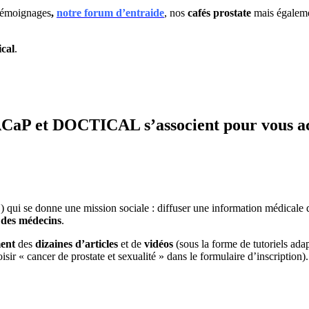
témoignages
,
notre forum d’entraide
, nos
cafés prostate
mais égalemen
cal
.
MACaP et DOCTICAL s’associent pour vous 
) qui se donne une mission sociale : diffuser une information médicale d
 des médecins
.
ment
des
dizaines d’articles
et de
vidéos
(sous la forme de tutoriels adap
isir « cancer de prostate et sexualité » dans le formulaire d’inscription).