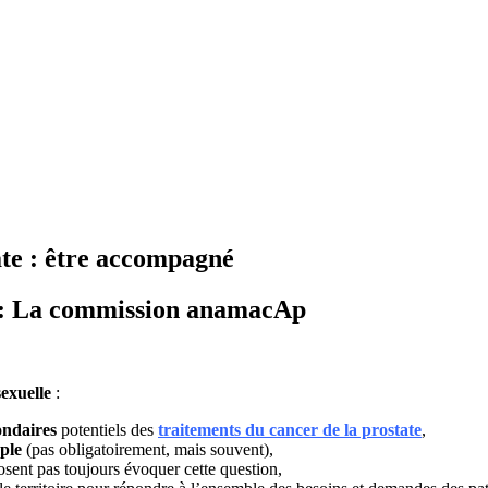
tate : être accompagné
te : La commission anamacAp
sexuelle
:
ondaires
potentiels des
traitements du cancer de la prostate
,
uple
(pas obligatoirement, mais souvent),
’osent pas toujours évoquer cette question,