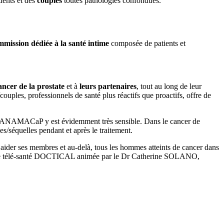
ients et des
couples
toutes pathologies confondues.
mmission dédiée à la santé intime
composée de patients et
ancer de la prostate
et à
leurs partenaires
, tout au long de leur
ouples, professionnels de santé plus réactifs que proactifs, offre de
’ANAMACaP y est évidemment très sensible. Dans le cancer de
es/séquelles pendant et après le traitement.
r aider ses membres et au-delà, tous les hommes atteints de cancer dans
rme de télé-santé DOCTICAL animée par le Dr Catherine SOLANO,