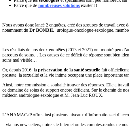
Parce que les
sexologues
et spécialistes sont peu nombreux sur 
Parce que de
nombreuses solutions
existent !
Nous avons donc lancé 2 enquêtes
,
créé des groupes de travail avec d
notamment du
Dr BONDIL
, urologue-oncologue-sexologue, membre de
Les résultats de nos deux enquêtes (2013 et 2021) ont montré peu d’a
parcours de soins… Les causes de ce déficit de réponse sont bien ident
soins mal visible…
Or, depuis 2016, la
préservation de la santé sexuelle
fait officiellem
prostate, la sexualité et la vie intime occupent une place importante ta
Ainsi, notre commission a souhaité trouver des réponses. Elle a travail
ce domaine de soins de support encore déficient. Sur le chemin de 
médecin andrologue-sexologue et M. Jean-Luc ROUX.
L’ANAMACaP offre ainsi plusieurs niveaux d’informations et d’accomp
– via nos newsletters, notre site Internet ou les comptes-rendus de nos