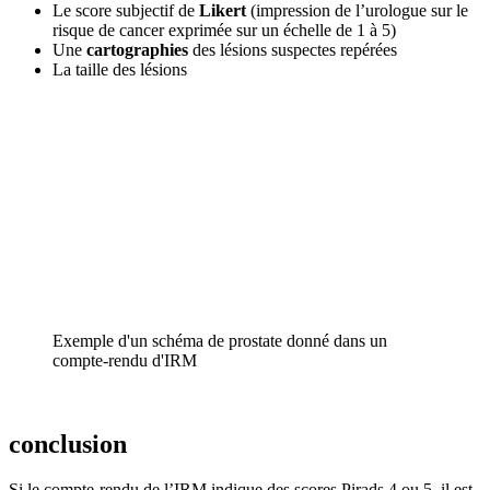
Le score subjectif de
Likert
(impression de l’urologue sur le
risque de cancer exprimée sur un échelle de 1 à 5)
Une
cartographies
des lésions suspectes repérées
La taille des lésions
Exemple d'un schéma de prostate donné dans un
compte-rendu d'IRM
conclusion
Si le compte-rendu de l’IRM indique des scores Pirads 4 ou 5, il est