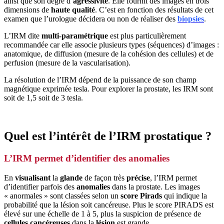
ainsi que son degré d’
agressivité
. Elle fournit des images en trois
dimensions de
haute qualité
. C’est en fonction des résultats de cet
examen que l’urologue décidera ou non de réaliser des
biopsies
.
L’IRM dite
multi-paramétrique
est plus particulièrement
recommandée car elle associe plusieurs types (séquences) d’images :
anatomique, de diffusion (mesure de la cohésion des cellules) et de
perfusion (mesure de la vascularisation).
La résolution de l’IRM dépend de la puissance de son champ
magnétique exprimée tesla. Pour explorer la prostate, les IRM sont
soit de 1,5 soit de 3 tesla.
Quel est l’intérêt de l’IRM prostatique ?
L’IRM permet d’identifier des anomalies
En
visualisant
la
glande
de façon très
précise
, l’IRM permet
d’identifier parfois des
anomalies
dans la prostate. Les images
« anormales » sont classées selon un
score Pirads
qui indique la
probabilité que la lésion soit cancéreuse. Plus le score PIRADS est
élevé sur une échelle de 1 à 5, plus la suspicion de présence de
cellules cancéreuses
dans la
lésion
est grande.