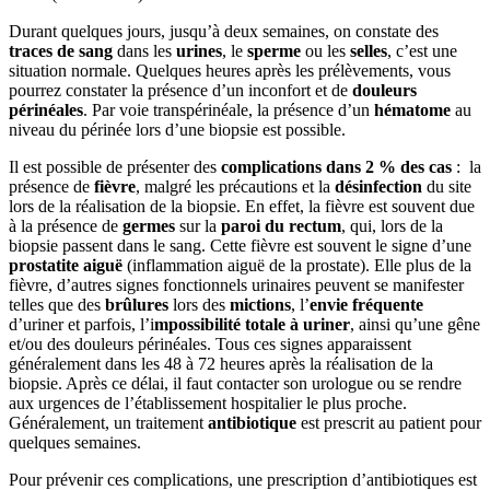
Durant quelques jours, jusqu’à deux semaines, on constate des
traces de sang
dans les
urines
, le
sperme
ou les
selles
, c’est une
situation normale. Quelques heures après les prélèvements, vous
pourrez constater la présence d’un inconfort et de
douleurs
périnéales
. Par voie transpérinéale, la présence d’un
hématome
au
niveau du périnée lors d’une biopsie est possible.
Il est possible de présenter des
complications dans 2 % des cas
: la
présence de
fièvre
, malgré les précautions et la
désinfection
du site
lors de la réalisation de la biopsie. En effet, la fièvre est souvent due
à la présence de
germes
sur la
paroi du rectum
, qui, lors de la
biopsie passent dans le sang. Cette fièvre est souvent le signe d’une
prostatite aiguë
(inflammation aiguë de la prostate). Elle plus de la
fièvre, d’autres signes fonctionnels urinaires peuvent se manifester
telles que des
brûlures
lors des
mictions
, l’
envie fréquente
d’uriner et parfois, l’i
mpossibilité totale à uriner
, ainsi qu’une gêne
et/ou des douleurs périnéales. Tous ces signes apparaissent
généralement dans les 48 à 72 heures après la réalisation de la
biopsie. Après ce délai, il faut contacter son urologue ou se rendre
aux urgences de l’établissement hospitalier le plus proche.
Généralement, un traitement
antibiotique
est prescrit au patient pour
quelques semaines.
Pour prévenir ces complications, une prescription d’antibiotiques est