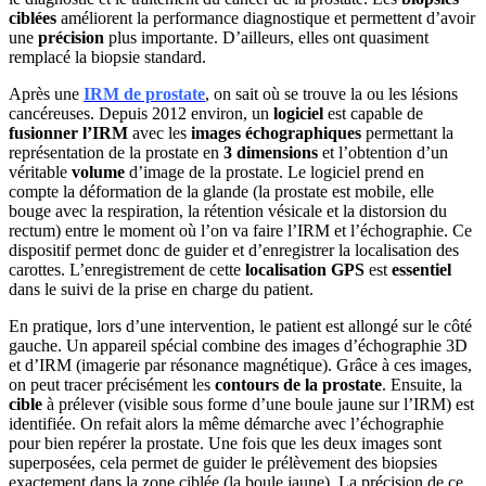
ciblées
améliorent la performance diagnostique et permettent d’avoir
une
précision
plus importante. D’ailleurs, elles ont quasiment
remplacé la biopsie standard.
Après une
IRM de prostate
, on sait où se trouve la ou les lésions
cancéreuses. Depuis 2012 environ, un
logiciel
est capable de
fusionner l’IRM
avec les
images échographiques
permettant la
représentation de la prostate en
3 dimensions
et l’obtention d’un
véritable
volume
d’image de la prostate. Le logiciel prend en
compte la déformation de la glande (la prostate est mobile, elle
bouge avec la respiration, la rétention vésicale et la distorsion du
rectum) entre le moment où l’on va faire l’IRM et l’échographie. Ce
dispositif permet donc de guider et d’enregistrer la localisation des
carottes. L’enregistrement de cette
localisation GPS
est
essentiel
dans le suivi de la prise en charge du patient.
En pratique, lors d’une intervention, le patient est allongé sur le côté
gauche. Un appareil spécial combine des images d’échographie 3D
et d’IRM (imagerie par résonance magnétique). Grâce à ces images,
on peut tracer précisément les
contours de la prostate
. Ensuite, la
cible
à prélever (visible sous forme d’une boule jaune sur l’IRM) est
identifiée. On refait alors la même démarche avec l’échographie
pour bien repérer la prostate. Une fois que les deux images sont
superposées, cela permet de guider le prélèvement des biopsies
exactement dans la zone ciblée (la boule jaune). La précision de ce