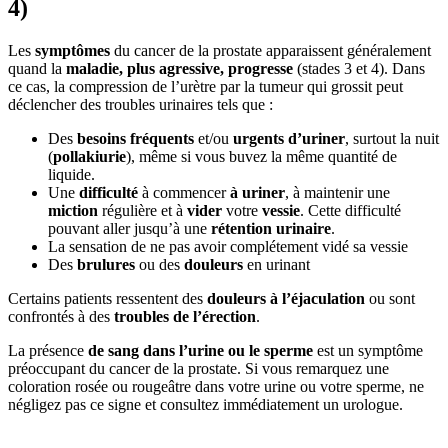
4)
Les
symptômes
du cancer de la prostate apparaissent généralement
quand la
maladie, plus agressive, progresse
(stades 3 et 4). Dans
ce cas, la compression de l’urètre par la tumeur qui grossit peut
déclencher des troubles urinaires tels que :
Des
besoins fréquents
et/ou
urgents d’uriner
, surtout la nuit
(
pollakiurie
), même si vous buvez la même quantité de
liquide.
Une
difficulté
à commencer
à uriner
, à maintenir une
miction
régulière et à
vider
votre
vessie
. Cette difficulté
pouvant aller jusqu’à une
rétention urinaire
.
La sensation de ne pas avoir complétement vidé sa vessie
Des
brulures
ou des
douleurs
en urinant
Certains patients ressentent des
douleurs à l’éjaculation
ou sont
confrontés à des
troubles de l’érection
.
La présence
de sang dans l’urine ou le sperme
est un symptôme
préoccupant du cancer de la prostate. Si vous remarquez une
coloration rosée ou rougeâtre dans votre urine ou votre sperme, ne
négligez pas ce signe et consultez immédiatement un urologue.