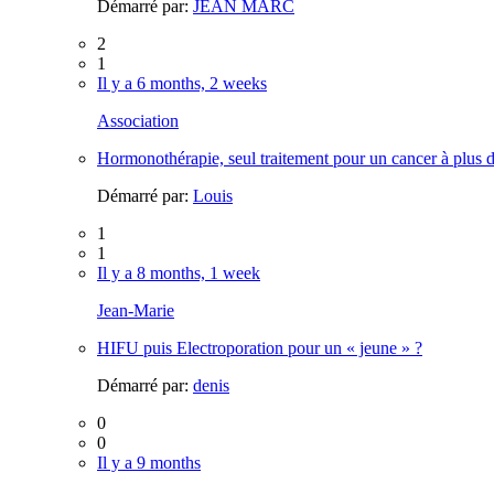
Démarré par:
JEAN MARC
2
1
Il y a 6 months, 2 weeks
Association
Hormonothérapie, seul traitement pour un cancer à plus 
Démarré par:
Louis
1
1
Il y a 8 months, 1 week
Jean-Marie
HIFU puis Electroporation pour un « jeune » ?
Démarré par:
denis
0
0
Il y a 9 months