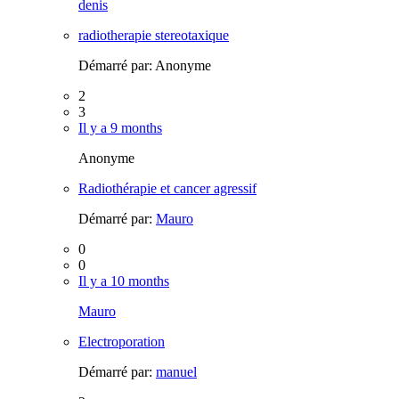
denis
radiotherapie stereotaxique
Démarré par:
Anonyme
2
3
Il y a 9 months
Anonyme
Radiothérapie et cancer agressif
Démarré par:
Mauro
0
0
Il y a 10 months
Mauro
Electroporation
Démarré par:
manuel