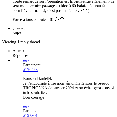
Toute remarque sur l’opération est la bienvenue également (ce
sera mon premier passage au bloc à 60 balais, j’ai tout fait
pour l’éviter mais là, c’est pas ma faute 🙂 🙂 )
Force à tous et toutes !!!! 🙂 🙂
Créateur
Sujet
Viewing 1 reply thread
Auteur
Réponses
guy
Participant
#156523
|
Bonsoir DanielH,
Je t’encourage à lire mon témoignage sous le pseudo
TROPICANA de janvier 2024 et on échangera après si
tu le souhaites.
Bon courage
guy
Participant
#157301
|