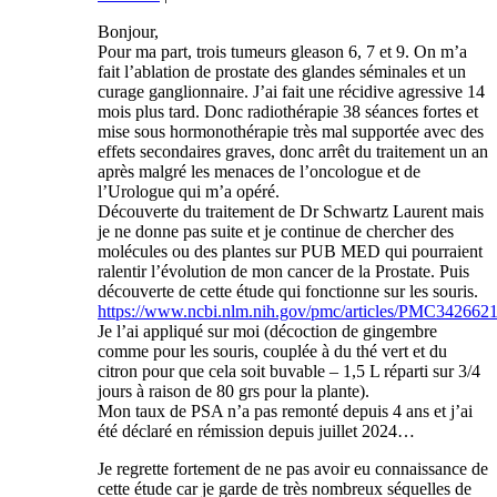
Bonjour,
Pour ma part, trois tumeurs gleason 6, 7 et 9. On m’a
fait l’ablation de prostate des glandes séminales et un
curage ganglionnaire. J’ai fait une récidive agressive 14
mois plus tard. Donc radiothérapie 38 séances fortes et
mise sous hormonothérapie très mal supportée avec des
effets secondaires graves, donc arrêt du traitement un an
après malgré les menaces de l’oncologue et de
l’Urologue qui m’a opéré.
Découverte du traitement de Dr Schwartz Laurent mais
je ne donne pas suite et je continue de chercher des
molécules ou des plantes sur PUB MED qui pourraient
ralentir l’évolution de mon cancer de la Prostate. Puis
découverte de cette étude qui fonctionne sur les souris.
https://www.ncbi.nlm.nih.gov/pmc/articles/PMC3426621
Je l’ai appliqué sur moi (décoction de gingembre
comme pour les souris, couplée à du thé vert et du
citron pour que cela soit buvable – 1,5 L réparti sur 3/4
jours à raison de 80 grs pour la plante).
Mon taux de PSA n’a pas remonté depuis 4 ans et j’ai
été déclaré en rémission depuis juillet 2024…
Je regrette fortement de ne pas avoir eu connaissance de
cette étude car je garde de très nombreux séquelles de