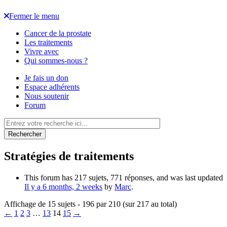
Fermer le menu
Cancer de la prostate
Les traitements
Vivre avec
Qui sommes-nous ?
Je fais un don
Espace adhérents
Nous soutenir
Forum
Rechercher
Stratégies de traitements
This forum has 217 sujets, 771 réponses, and was last updated
Il y a 6 months, 2 weeks
by
Marc
.
Affichage de 15 sujets - 196 par 210 (sur 217 au total)
←
1
2
3
…
13
14
15
→