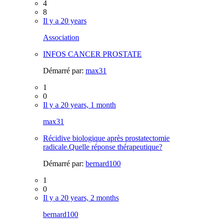
4
8
Il y a 20 years
Association
INFOS CANCER PROSTATE
Démarré par:
max31
1
0
Il y a 20 years, 1 month
max31
Récidive biologique après prostatectomie
radicale.Quelle réponse thérapeutique?
Démarré par:
bernard100
1
0
Il y a 20 years, 2 months
bernard100