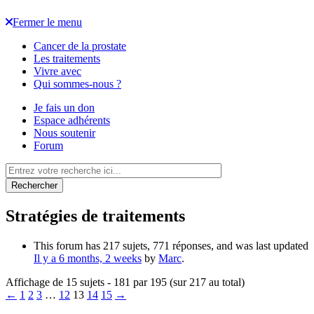
Fermer le menu
Cancer de la prostate
Les traitements
Vivre avec
Qui sommes-nous ?
Je fais un don
Espace adhérents
Nous soutenir
Forum
Rechercher
Stratégies de traitements
This forum has 217 sujets, 771 réponses, and was last updated
Il y a 6 months, 2 weeks
by
Marc
.
Affichage de 15 sujets - 181 par 195 (sur 217 au total)
←
1
2
3
…
12
13
14
15
→