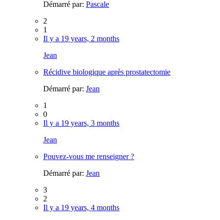
Démarré par:
Pascale
2
1
Il y a 19 years, 2 months
Jean
Récidive biologique après prostatectomie
Démarré par:
Jean
1
0
Il y a 19 years, 3 months
Jean
Pouvez-vous me renseigner ?
Démarré par:
Jean
3
2
Il y a 19 years, 4 months