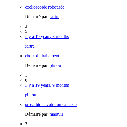
coelioscopie robotisée
Démarré par:
sartre
3
5
Il y a 19 years, 8 months
sartre
choix du traitement
Démarré par:
philou
1
0
Il y a 19 years, 9 months
philou
prostatite : evolution cancer ?
Démarré par:
malavie
3