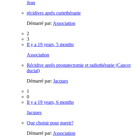
Jean
récidives après curiethérapie
Démarré par:
Association
2
3
Il y a 19 years, 5 months
Association
Récidive après prostatectomie et radiothérapie (Cancer
ductal)
Démarré par:
Jacques
1
0
Il y a 19 years, 6 months
Jacques
Que choisir pour guerir?
Démarré par:
Association