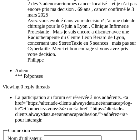
2 des 3 adenocarcinomes cancer localisé…et je n’ai pas
encore pris ma decision . 69 ans , cancer confirmé le 3
mars 2025 .
Avez vous evolué dans votre decision? j’ai une date de
chirurgie pour le 6 juin a Lyon , Clinique Infirmerie
Protestante . Mais je suis encore a discuter avec une
Radiotherapeute du Centre Leon Berard de Lyon,
concernant une StereoTaxie en 5 seances , mais pas sur
Cyberknife .Merci et bon courage si vous avez pris
votre decision.
Philippe
Auteur
*** Réponses
Viewing 0 reply threads
La participation au forum est réservée à nos adhérents. <a
href="https://alteriade-clients.alwaysdata.net/anamacap/log-
in/">Connectez-vous</a> ou <a href="https://alteriade-
clients.alwaysdata.net/anamacap/adhesion/">adhérez</a>
pour interagir.
Connexion
Nom d'utilisateur: