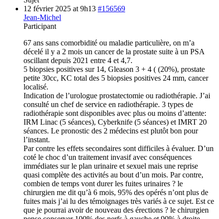
12 février 2025 at 9h13
#156569
Jean-Michel
Participant
67 ans sans comorbidité ou maladie particulière, on m’a
décelé il y a 2 mois un cancer de la prostate suite à un PSA
oscillant depuis 2021 entre 4 et 4,7.
5 biopsies positives sur 14, Gleason 3 + 4 ( (20%), prostate
petite 30cc, KC total des 5 biopsies positives 24 mm, cancer
localisé.
Indication de l’urologue prostatectomie ou radiothérapie. J’ai
consulté un chef de service en radiothérapie. 3 types de
radiothérapie sont disponibles avec plus ou moins d’attente:
IRM Linac (5 séances), Cyberknife (5 séances) et IMRT 20
séances. Le pronostic des 2 médecins est plutôt bon pour
l’instant.
Par contre les effets secondaires sont difficiles à évaluer. D’un
coté le choc d’un traitement invasif avec conséquences
immédiates sur le plan urinaire et sexuel mais une reprise
quasi complète des activités au bout d’un mois. Par contre,
combien de temps vont durer les fuites urinaires ? le
chirurgien me dit qu’à 6 mois, 95% des opérés n’ont plus de
fuites mais j’ai lu des témoignages très variés à ce sujet. Est ce
que je pourrai avoir de nouveau des érections ? le chirurgien
pense conserver 100% des nerfs à gauche et 90% à droite.