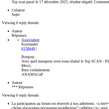
Tep scan passé le 17 décembre 2025, résultat négatif. Commen
Créateur
Sujet
Viewing 0 reply threads
Auteur
Réponses
Association
Keymaster
#158446
|
Bonjour,
Avec quel marqueur avez-vous réalisé le Tep SCAN 
Merci,
Bien cordialement.
ANAMACaP
Auteur
*** Réponses
Viewing 0 reply threads
La participation au forum est réservée à nos adhérents. <a href
clients.alwaysdata.net/anamacap/adhesion/">adhérez</a> pour i