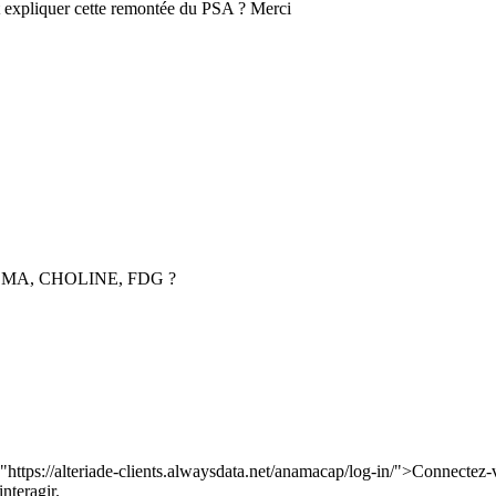
t expliquer cette remontée du PSA ? Merci
: PSMA, CHOLINE, FDG ?
="https://alteriade-clients.alwaysdata.net/anamacap/log-in/">Connectez-
nteragir.