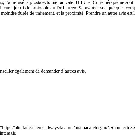
ans, j’ai refusé la prostatectomie radicale. HIFU et Curiethérapie ne so
lleurs, je suis le protocole du Dr Laurent Schwartz avec quelques comp
a moindre durée de traitement, et la proximité. Prendre un autre avis est 
onseiller également de demander d’autres avis.
="https://alteriade-clients.alwaysdata.net/anamacap/log-in/">Connectez-
nteragir.