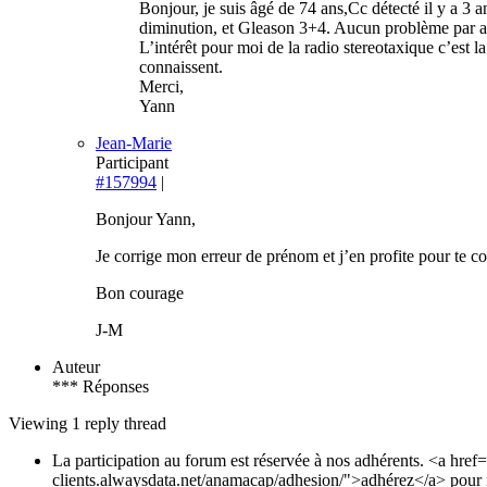
Bonjour, je suis âgé de 74 ans,Cc détecté il y a 3 
diminution, et Gleason 3+4. Aucun problème par ai
L’intérêt pour moi de la radio stereotaxique c’est l
connaissent.
Merci,
Yann
Jean-Marie
Participant
#157994
|
Bonjour Yann,
Je corrige mon erreur de prénom et j’en profite pour te c
Bon courage
J-M
Auteur
*** Réponses
Viewing 1 reply thread
La participation au forum est réservée à nos adhérents. <a href
clients.alwaysdata.net/anamacap/adhesion/">adhérez</a> pour i