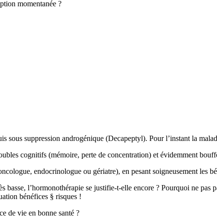
rruption momentanée ?
 sous suppression androgénique (Decapeptyl). Pour l’instant la maladi
 troubles cognitifs (mémoire, perte de concentration) et évidemment bouff
oncologue, endocrinologue ou gériatre), en pesant soigneusement les béné
 très basse, l’hormonothérapie se justifie-t-elle encore ? Pourquoi ne pas p
uation bénéfices § risques !
ce de vie en bonne santé ?