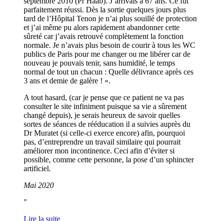
septembre 2010 (Pr Haab). J’arrivais à 67 ans. Ce fut
parfaitement réussi. Dès la sortie quelques jours plus
tard de l’Hôpital Tenon je n’ai plus souillé de protection
et j’ai même pu alors rapidement abandonner cette
sûreté car j’avais retrouvé complètement la fonction
normale. Je n’avais plus besoin de courir à tous les WC
publics de Paris pour me changer ou me libérer car de
nouveau je pouvais tenir, sans humidité, le temps
normal de tout un chacun : Quelle délivrance après ces
3 ans et demie de galère ! ».
A tout hasard, (car je pense que ce patient ne va pas
consulter le site infiniment puisque sa vie a sûrement
changé depuis), je serais heureux de savoir quelles
sortes de séances de rééducation il a suivies auprès du
Dr Muratet (si celle-ci exerce encore) afin, pourquoi
pas, d’entreprendre un travail similaire qui pourrait
améliorer mon incontinence. Ceci afin d’éviter si
possible, comme cette personne, la pose d’un sphincter
artificiel.
Mai 2020
Lire la suite