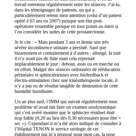
travail entretenu régulièrement entre les séances. J’ai lu,
dans les témoignages de patients, un qui a
particulièrement retenu mon attention (celui d’un patient
opéré à 63 ans en 2007) puisque son état post-
opératoire ressemble presque en tous points au mien si
l’on considère les suites de cette prostatectomie.
Je le cite : « Mais pendant 3 ans et demie une très
sévère incontinence urinaire a persisté. Sauf que
bizarrement et contrairement à d’autres : allongé, la nuit
il n’y avait pas de fuite mais cela reprenait
implacablement le jour : debout, assis ou en marche ou
en effort. Malgré des séances ordonnées de rééducation
périnéales et sphinctériennes avec biofeedback et
électro-stimulation chez une kinésithérapeute locale, il
n’y a pas eu de résultat tangible de diminution de cette
humidité humiliante.
Un an plus tard, l’IMM qui suivait régulièrement mon
problème m’avait fait faire un examen urodynamique
qui s’est avéré montrer que le sphincter résiduel était
trop faible (0,20 au lieu des 0,30 nécessaires pour être «
sec »). Cependant il m’a été alors indiqué de consulter à
l’Hôpital TENON le service urologie de cet
établissement qui m’a proposé pour mon cas, la pose