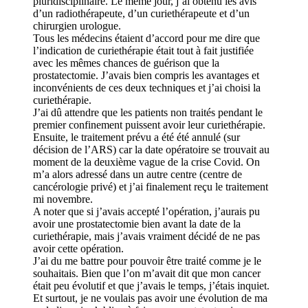
pluridisciplinaire. Le même jour, j’ai obtenu les avis
d’un radiothérapeute, d’un curiethérapeute et d’un
chirurgien urologue.
Tous les médecins étaient d’accord pour me dire que
l’indication de curiethérapie était tout à fait justifiée
avec les mêmes chances de guérison que la
prostatectomie. J’avais bien compris les avantages et
inconvénients de ces deux techniques et j’ai choisi la
curiethérapie.
J’ai dû attendre que les patients non traités pendant le
premier confinement puissent avoir leur curiethérapie.
Ensuite, le traitement prévu a été été annulé (sur
décision de l’ARS) car la date opératoire se trouvait au
moment de la deuxième vague de la crise Covid. On
m’a alors adressé dans un autre centre (centre de
cancérologie privé) et j’ai finalement reçu le traitement
mi novembre.
A noter que si j’avais accepté l’opération, j’aurais pu
avoir une prostatectomie bien avant la date de la
curiethérapie, mais j’avais vraiment décidé de ne pas
avoir cette opération.
J’ai du me battre pour pouvoir être traité comme je le
souhaitais. Bien que l’on m’avait dit que mon cancer
était peu évolutif et que j’avais le temps, j’étais inquiet.
Et surtout, je ne voulais pas avoir une évolution de ma