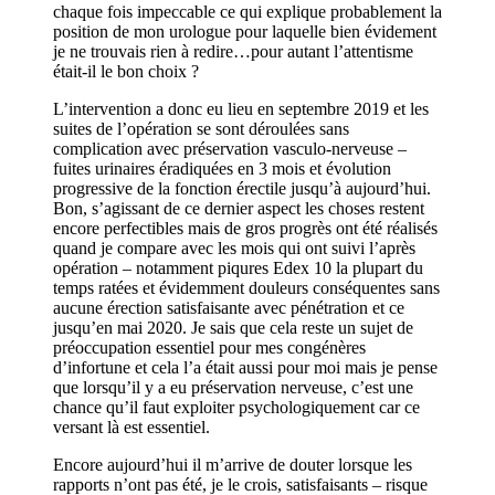
chaque fois impeccable ce qui explique probablement la
position de mon urologue pour laquelle bien évidement
je ne trouvais rien à redire…pour autant l’attentisme
était-il le bon choix ?
L’intervention a donc eu lieu en septembre 2019 et les
suites de l’opération se sont déroulées sans
complication avec préservation vasculo-nerveuse –
fuites urinaires éradiquées en 3 mois et évolution
progressive de la fonction érectile jusqu’à aujourd’hui.
Bon, s’agissant de ce dernier aspect les choses restent
encore perfectibles mais de gros progrès ont été réalisés
quand je compare avec les mois qui ont suivi l’après
opération – notamment piqures Edex 10 la plupart du
temps ratées et évidemment douleurs conséquentes sans
aucune érection satisfaisante avec pénétration et ce
jusqu’en mai 2020. Je sais que cela reste un sujet de
préoccupation essentiel pour mes congénères
d’infortune et cela l’a était aussi pour moi mais je pense
que lorsqu’il y a eu préservation nerveuse, c’est une
chance qu’il faut exploiter psychologiquement car ce
versant là est essentiel.
Encore aujourd’hui il m’arrive de douter lorsque les
rapports n’ont pas été, je le crois, satisfaisants – risque