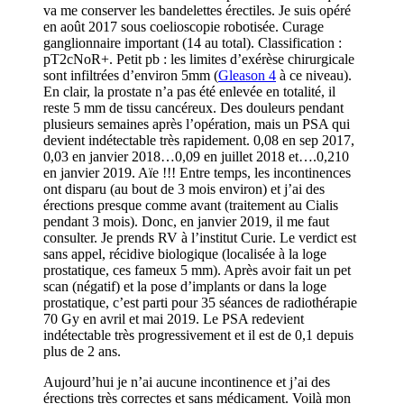
va me conserver les bandelettes érectiles. Je suis opéré
en août 2017 sous coelioscopie robotisée. Curage
ganglionnaire important (14 au total). Classification :
pT2cNoR+. Petit pb : les limites d’exérèse chirurgicale
sont infiltrées d’environ 5mm (
Gleason 4
à ce niveau).
En clair, la prostate n’a pas été enlevée en totalité, il
reste 5 mm de tissu cancéreux. Des douleurs pendant
plusieurs semaines après l’opération, mais un PSA qui
devient indétectable très rapidement. 0,08 en sep 2017,
0,03 en janvier 2018…0,09 en juillet 2018 et….0,210
en janvier 2019. Aïe !!! Entre temps, les incontinences
ont disparu (au bout de 3 mois environ) et j’ai des
érections presque comme avant (traitement au Cialis
pendant 3 mois). Donc, en janvier 2019, il me faut
consulter. Je prends RV à l’institut Curie. Le verdict est
sans appel, récidive biologique (localisée à la loge
prostatique, ces fameux 5 mm). Après avoir fait un pet
scan (négatif) et la pose d’implants or dans la loge
prostatique, c’est parti pour 35 séances de radiothérapie
70 Gy en avril et mai 2019. Le PSA redevient
indétectable très progressivement et il est de 0,1 depuis
plus de 2 ans.
Aujourd’hui je n’ai aucune incontinence et j’ai des
érections très correctes et sans médicament. Voilà mon