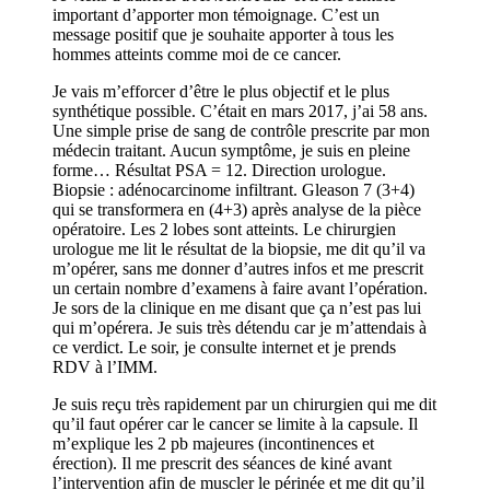
important d’apporter mon témoignage. C’est un
message positif que je souhaite apporter à tous les
hommes atteints comme moi de ce cancer.
Je vais m’efforcer d’être le plus objectif et le plus
synthétique possible. C’était en mars 2017, j’ai 58 ans.
Une simple prise de sang de contrôle prescrite par mon
médecin traitant. Aucun symptôme, je suis en pleine
forme… Résultat PSA = 12. Direction urologue.
Biopsie : adénocarcinome infiltrant. Gleason 7 (3+4)
qui se transformera en (4+3) après analyse de la pièce
opératoire. Les 2 lobes sont atteints. Le chirurgien
urologue me lit le résultat de la biopsie, me dit qu’il va
m’opérer, sans me donner d’autres infos et me prescrit
un certain nombre d’examens à faire avant l’opération.
Je sors de la clinique en me disant que ça n’est pas lui
qui m’opérera. Je suis très détendu car je m’attendais à
ce verdict. Le soir, je consulte internet et je prends
RDV à l’IMM.
Je suis reçu très rapidement par un chirurgien qui me dit
qu’il faut opérer car le cancer se limite à la capsule. Il
m’explique les 2 pb majeures (incontinences et
érection). Il me prescrit des séances de kiné avant
l’intervention afin de muscler le périnée et me dit qu’il