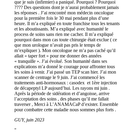
que je suis (infirmier) a paniqué. Pourquoi ? Pourquoi
???? Des questions dont je n’aurai probablement jamais
les réponses . J’ai rencontré mon médecin oncologue
pour la première fois le 30 mai pendant plus d’une
heure. Il m’a expliqué en toute franchise tous les tenants
et les aboutissants. M’a expliqué avec humanité le
process de soins sans rien me cacher. Il m’a expliqué
pourquoi dans mon cas toute chirurgie était exclue ( ce
que mon urologue n’avait pas pris le temps de
m’expliquer ). Mon oncologue ne m’a pas caché qu’il
allait « taper fort » pour me donner des années
« tranquille ». J’ai évolué. Son humanité dans ses
explications m’a donné le courage pour affronter tous
les soins à venir. J’ai passé un TEP scan hier. J’ai mon
scanner de centrage le 9 juin. J’ai commencé les
traitements anti-hormonaux : casodex et 1ère injection
de décapeptyl LP aujourd’hui. Les rayons mi juin .
Après la période de sidération et d’angoisse, arrive
l’acceptation des soins , des phases qu’il me fallait
traverser , Merci à L’ANAMACaP d’exister. Ensemble
pour combattre cette maladie nous sommes plus forts .
GUY, juin 2023