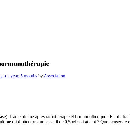
 hormonothérapie
l y a 1 year, 5 months
by
Association
.
tase). 1 an et demie après radiothérapie et hormonothérapie . Fin du tr
me dit d’attendre que le seuil de 0,5ugl soit atteint ? Que penser de ce