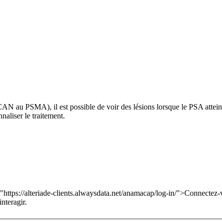
 au PSMA), il est possible de voir des lésions lorsque le PSA atteint 
naliser le traitement.
="https://alteriade-clients.alwaysdata.net/anamacap/log-in/">Connectez-
nteragir.