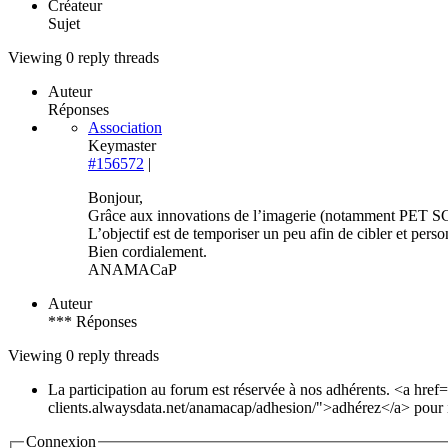
Créateur
Sujet
Viewing 0 reply threads
Auteur
Réponses
Association
Keymaster
#156572
|
Bonjour,
Grâce aux innovations de l’imagerie (notamment PET SCAN
L’objectif est de temporiser un peu afin de cibler et person
Bien cordialement.
ANAMACaP
Auteur
*** Réponses
Viewing 0 reply threads
La participation au forum est réservée à nos adhérents. <a href
clients.alwaysdata.net/anamacap/adhesion/">adhérez</a> pour i
Connexion