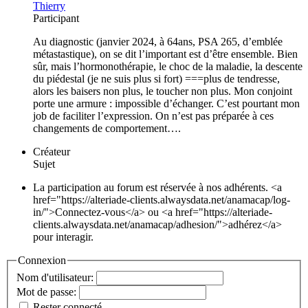
Thierry
Participant
Au diagnostic (janvier 2024, à 64ans, PSA 265, d’emblée
métastastique), on se dit l’important est d’être ensemble. Bien
sûr, mais l’hormonothérapie, le choc de la maladie, la descente
du piédestal (je ne suis plus si fort) ===plus de tendresse,
alors les baisers non plus, le toucher non plus. Mon conjoint
porte une armure : impossible d’échanger. C’est pourtant mon
job de faciliter l’expression. On n’est pas préparée à ces
changements de comportement….
Créateur
Sujet
La participation au forum est réservée à nos adhérents. <a
href="https://alteriade-clients.alwaysdata.net/anamacap/log-
in/">Connectez-vous</a> ou <a href="https://alteriade-
clients.alwaysdata.net/anamacap/adhesion/">adhérez</a>
pour interagir.
Connexion
Nom d'utilisateur:
Mot de passe:
Rester connecté