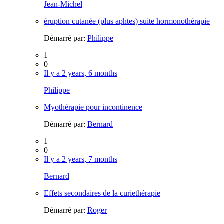
Jean-Michel
éruption cutanée (plus aphtes) suite hormonothérapie
Démarré par:
Philippe
1
0
Il y a 2 years, 6 months
Philippe
Myothérapie pour incontinence
Démarré par:
Bernard
1
0
Il y a 2 years, 7 months
Bernard
Effets secondaires de la curiethérapie
Démarré par:
Roger