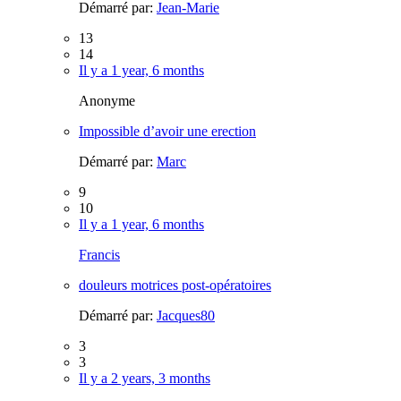
Démarré par:
Jean-Marie
13
14
Il y a 1 year, 6 months
Anonyme
Impossible d’avoir une erection
Démarré par:
Marc
9
10
Il y a 1 year, 6 months
Francis
douleurs motrices post-opératoires
Démarré par:
Jacques80
3
3
Il y a 2 years, 3 months